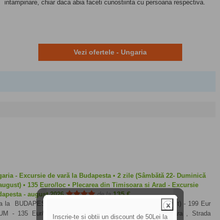
intampinare, chiar daca abia faceti cunostiinta cu persoana respectiva.
Vezi ofertele - Ungaria
aria - Excursie de vară la Budapesta • 2 zile (Sâmbătă 22- Duminică
august) • 135 Euro/loc • Plecarea din Timisoara si Arad - Excursie
135 €
apesta - august 2026
de la
a la BUDAPESTA 2 ZILE (Sambătă 22 - Duminica 23 August) - 199 Eur
M - 135 Eur/loc Plecare: Sambătă: 22 August - Timisoara , Strada