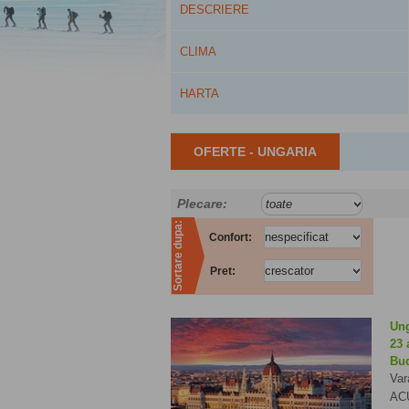
DESCRIERE
CLIMA
HARTA
OFERTE - UNGARIA
Plecare:
Sortare dupa:
Confort:
Pret:
Ung
23 
Bud
Var
ACU