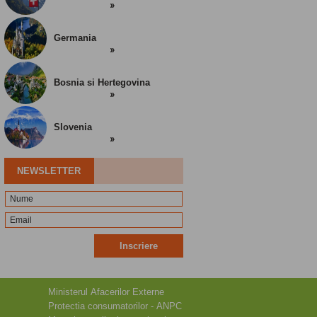
Germania
Bosnia si Hertegovina
Slovenia
NEWSLETTER
Inscriere
Ministerul Afacerilor Externe
Protectia consumatorilor - ANPC