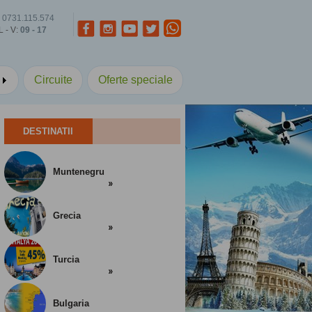
0731.115.574
L - V:
09 - 17
a
Circuite
Oferte speciale
DESTINATII
Muntenegru
Grecia
Turcia
Bulgaria