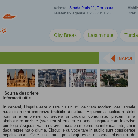
Adresa
:
Strada Paris 11, Timisoara
Mobil
:
Telefon fix agentie
:
0256 705 675
Orar
:
City Break
Last minute
Turci
INAPOI
Scurta descriere
I
nformatii utile
In general, Ungaria este o tara cu un stil de viata modern, desi zonele
rurale inca mai pastreaza traditiile si cultura. Expunerea publica a stelei
rosii si a emblemei cu secera si cocanul comuniste, precum si a
simbolurilor naziste (svastica si crucea cu sageti ungara) este interzisa
prin lege. Asigurati-va ca nu aveti aceste embleme pe imbracaminte, chiar
daca reprezinta o gluma. Discutiile cu voce tare in public sunt considerate
nepoliticoase. Cate un sarut pe obraji este o forma obisnuita de