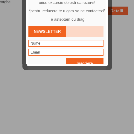
orghe...
Detalii