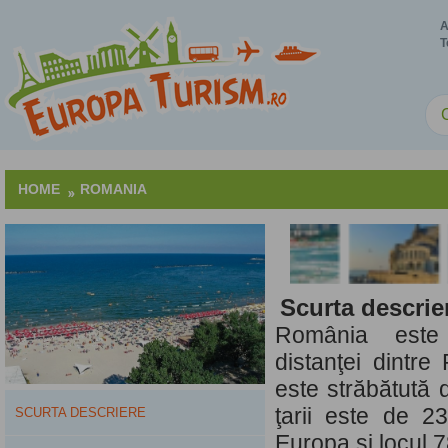
A
T
HOME
ROMANIA
Scurta descrie
România este 
distanţei dintre
este străbătută 
ţarii este de 2
SCURTA DESCRIERE
Europa şi locul 7