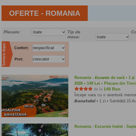
OFERTE - ROMANIA
Plecare:
Tip de
Co
masa:
Sortare dupa:
Confort:
Pret:
Romania - 𝑬𝒙𝒄𝒖𝒓𝒔𝒊𝒆 de vară • 1 𝒛𝒊 •
2026 • 149 Lei • Plecare din Tim
149 Ron
de la
Începe vara cu o aventură memorabil
𝘽𝙖𝙣𝙖𝙩𝙪𝙡𝙪𝙞 • 1 zi • Sambătă 15 
Romania - Excursie Inelet - Sep