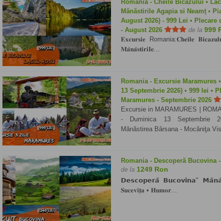
Romania - Cheile Bicazului • Lac
MănăstiriIe Agapia si Neamt̗ • Pi
August 2026) - 999 Lei • Plecare 
999 
- August 2026
de la
𝐄𝐱𝐜𝐮𝐫𝐬𝐢𝐞 Romania:𝐂𝐡𝐞𝐢𝐥𝐞 𝐁𝐢𝐜𝐚𝐳𝐮𝐥
𝐌𝐚̆𝐧𝐚̆𝐬𝐭𝐢𝐫𝐢𝐈𝐞...
Romania - Excursie Maramures • 
13 Septembrie 2026) • 999 lei • P
Maramures - Septembrie 2026
Excursie in MARAMURES | ROMANI
- Duminica 13 Septembrie 2
Mănăstirea Bârsana - Mocăniţa Vis
Romania - Descoperă Bucovina 
1249 Ron
de la
𝗗𝗲𝘀𝗰𝗼𝗽𝗲𝗿𝗮̆ 𝗕𝘂𝗰𝗼𝘃𝗶𝗻𝗮" 𝗠𝗮̆𝗻𝗮̆𝘀
𝐒𝐮𝐜𝐞𝐯𝐢𝐭̦𝐚 • 𝐇𝐮𝐦𝐨𝐫...