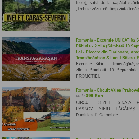
Ineleț, satul de la capătul scări
„Trebuie văzut cât timp viața încă p
Romania - Excursie UNICAT 𝕝𝕒 S
Păltiniș • 2 zile (Sâmbătă 19 Se
Lei • Plecare din Timisoara, Arad
Transfăgărășan & Lacul Bâlea • P
Excursie Sibiu - Transfăgărăș
zile • Sambătă 19 Septembrie
PROMOTIE!...
Romania - Circuit Valea Prahove
899 Ron
de la
CIRCUIT - 3 ZILE - SINAIA 
RAȘNOV - SIBIU - FĂGĂRAȘ - 11
Duminica 11 Octombrie...