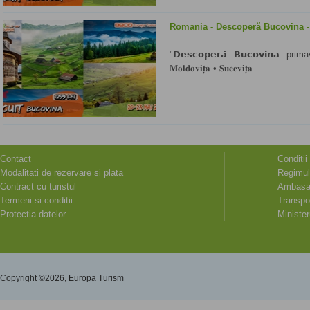
Romania - Descoperă Bucovina 
"𝗗𝗲𝘀𝗰𝗼𝗽𝗲𝗿𝗮̆ 𝗕𝘂𝗰𝗼𝘃𝗶𝗻𝗮 primavar
𝐌𝐨𝐥𝐝𝐨𝐯𝐢𝐭̦𝐚 • 𝐒𝐮𝐜𝐞𝐯𝐢𝐭̦𝐚...
Contact
Conditii
Modalitati de rezervare si plata
Regimul
Contract cu turistul
Ambasad
Termeni si conditii
Transpor
Protectia datelor
Minister
Copyright ©2026, Europa Turism