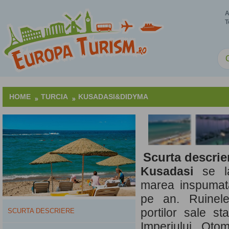
A
T
HOME
TURCIA
KUSADASI&DIDYMA
Scurta descrie
Kusadasi
se la
marea inspumata
pe an. Ruinele
portilor sale st
SCURTA DESCRIERE
Imperiului Oto