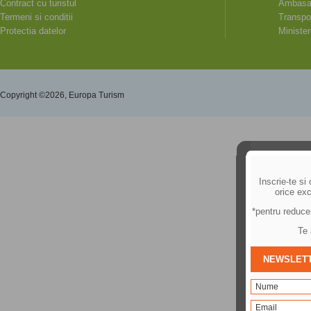
Contract cu turistul
Ambasad
Termeni si conditii
Transpor
Protectia datelor
Minister
Copyright ©2026, Europa Turism