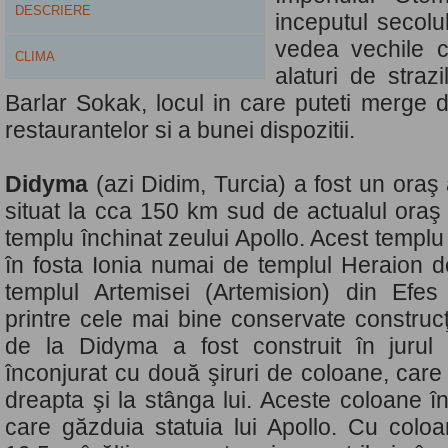
DESCRIERE
inceputul secolu
vedea vechile c
CLIMA
alaturi de stra
Barlar Sokak, locul in care puteti merge d
restaurantelor si a bunei dispozitii.
Didyma
(azi Didim, Turcia) a fost un oraş 
situat la cca 150 km sud de actualul oraş
templu închinat zeului Apollo. Acest templu
în fosta Ionia numai de templul Heraion 
templul Artemisei (Artemision) din Ef
printre cele mai bine conservate construcţii
de la Didyma a fost construit în jurul 
înconjurat cu două şiruri de coloane, care
dreapta şi la stânga lui. Aceste coloane 
care găzduia statuia lui Apollo. Cu coloan