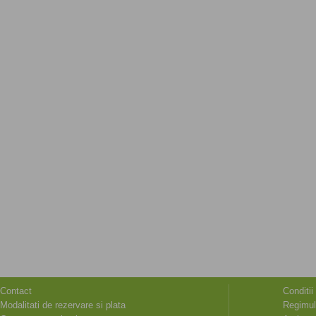
Contact
Conditii
Modalitati de rezervare si plata
Regimul