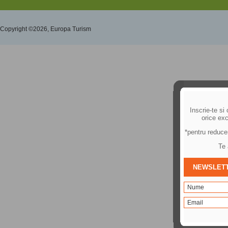
Copyright ©2026, Europa Turism