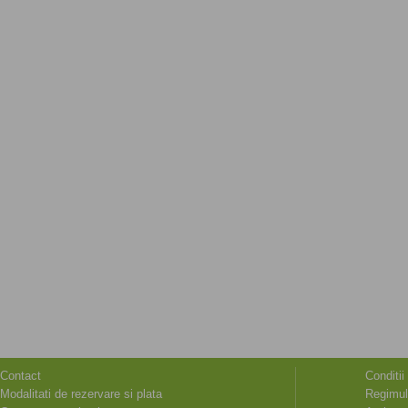
Contact
Conditii
Modalitati de rezervare si plata
Regimul