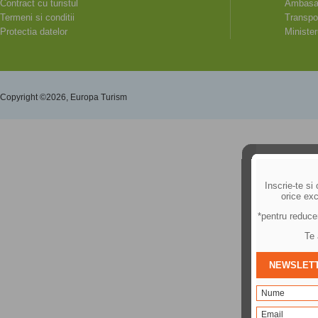
Contract cu turistul
Ambasad
Termeni si conditii
Transpor
Protectia datelor
Minister
Copyright ©2026, Europa Turism