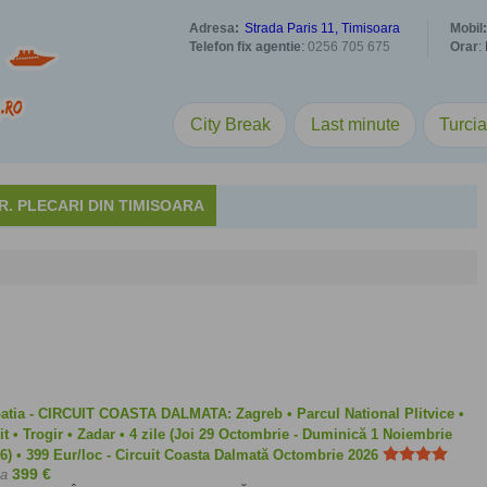
Adresa
:
Strada Paris 11, Timisoara
Mobil
:
Telefon fix agentie
:
0256 705 675
Orar
:
City Break
Last minute
Turci
. PLECARI DIN TIMISOARA
atia - CIRCUIT COASTA DALMATA: Zagreb • Parcul National Plitvice •
it • Trogir • Zadar • 4 zile (Joi 29 Octombrie - Duminică 1 Noiembrie
6) • 399 Eur/loc - Circuit Coasta Dalmată Octombrie 2026
399 €
la