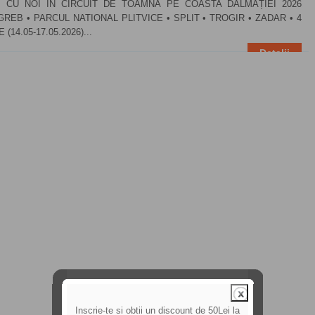
I CU NOI ÎN CIRCUIT DE TOAMNĂ PE COASTA DALMAȚIEI 2026
GREB • PARCUL NATIONAL PLITVICE • SPLIT • TROGIR • ZADAR • 4
E (14.05-17.05.2026)...
Detalii