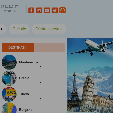
0731.115.574
L - V:
09 - 17
a
Circuite
Oferte speciale
DESTINATII
Muntenegru
Grecia
Turcia
Bulgaria