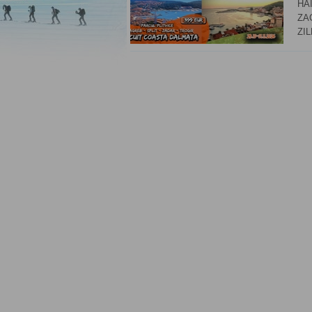
HA
ZA
ZIL