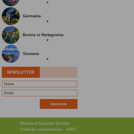
Germania
Bosnia si Hertegovina
Slovenia
NEWSLETTER
Inscriere
Ministerul Afacerilor Externe
Protectia consumatorilor - ANPC