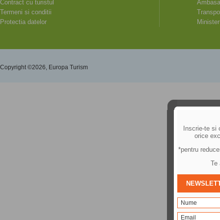
Contract cu turistul
Ambasad
Termeni si conditii
Transpor
Protectia datelor
Minister
Copyright ©2026, Europa Turism