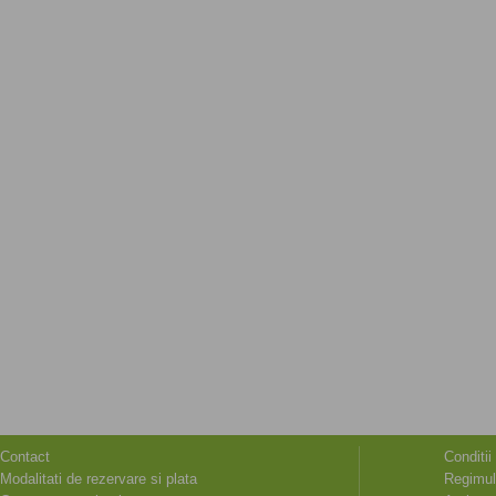
Contact
Conditii
Modalitati de rezervare si plata
Regimul