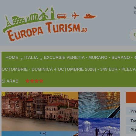
A
T
HOME
ITALIA
EXCURSIE VENETIA • MURANO • BURANO • 4 
OCTOMBRIE - DUMINICĂ 4 OCTOMBRIE 2026) • 349 EUR • PLEC
SI ARAD
Pre
Tr
Pl