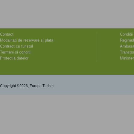
Contact
Conditii
Modalitati de rezervare si plata
Regimul
Contract cu turistul
Ambasad
Termeni si conditii
Transpor
Protectia datelor
Minister
Copyright ©2026, Europa Turism