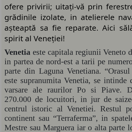
ofere privirii; uitați-vă prin ferestr
grădinile izolate, in atelierele na
așteaptă sa fie reparate. Aici sălă
spirit al Veneției!
Venetia
este capitala regiunii Veneto di
in partea de nord-est a tarii pe numer
parte din Laguna Venetiana. “Orasul
este supranumita Venetia, se intinde 
varsare ale raurilor Po si Piave. D
270.000 de locuitori, in jur de saiz
centrul istoric al Venetiei. Restul p
continent sau “Terraferma”, in spatel
Mestre sau Marguera iar o alta parte l