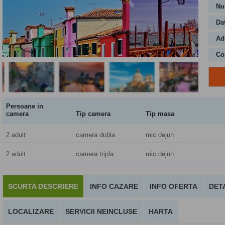
Nu
Da
Adu
Co
Persoane in
camera
Tip camera
Tip masa
2 adult
camera dubla
mic dejun
2 adult
camera tripla
mic dejun
SCURTA DESCRIERE
INFO CAZARE
INFO OFERTA
DETA
LOCALIZARE
SERVICII NEINCLUSE
HARTA