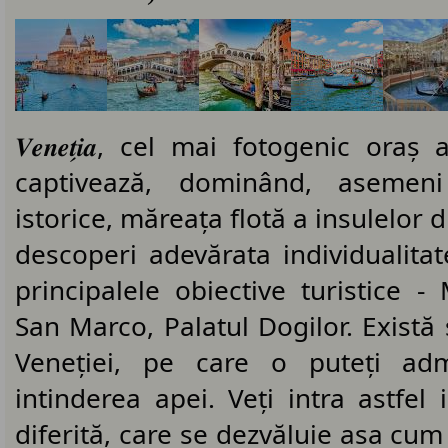
𝑽𝒆𝒏𝒆𝒕̗𝒊𝒂, cel mai fotogenic ora
captivează, dominând, asemeni
istorice, măreața flotă a insulelor d
descoperi adevărata individualitate,
principalele obiective turistice - 
San Marco, Palatul Dogilor. Există s
Veneției, pe care o puteți ad
intinderea apei. Veți intra astfel 
diferită, care se dezvăluie asa cum 